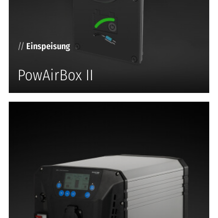
//
Einspeisung
PowAirBox II